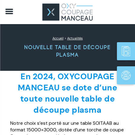
Accueil
>
Actualités
Nouvelle table de découpe
plasma
En 2024, OXYCOUPAGE
MANCEAU se dote
d’une
toute nouvelle table de
découpe plasma
Notre choix s’est porté sur une table SOITAAB au
format 15000×3000, dotée d’une torche de coupe