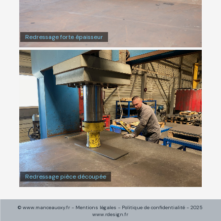
Redressage forte épaisseur
Redressage pièce découpée
© www.manceauoxy.fr -
Mentions légales
-
Politique de confidentialité
- 2025
www.rdesign.fr